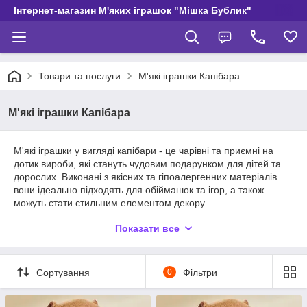
Інтернет-магазин М'яких іграшок "Мішка Бублик"
Товари та послуги
М'які іграшки Капібара
М'які іграшки Капібара
М'які іграшки у вигляді капібари - це чарівні та приємні на
дотик вироби, які стануть чудовим подарунком для дітей та
дорослих. Виконані з якісних та гіпоалергенних матеріалів
вони ідеально підходять для обіймашок та ігор, а також
можуть стати стильним елементом декору.
Зовні іграшка повторює образ милої та доброзичливої
Показати все
капібари, з великими очима та пухнастим хутром, що робить
її особливо привабливою. Такі іграшки дарують затишок та
позитивні емоції, допомагаючи створити атмосферу тепла та
Сортування
0
Фільтри
затишку в будинку. Відмінний вибір для любителів
незвичайних тварин та м'яких іграшок.