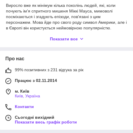
Виросло вже як мінімум кілька поколінь людей, які, коли
почують ім'я спритного мишеня Міккі Мауса, мимоволі
посміхаються і згадують епізоди, пов'язані з цим
персонажем. Мова йде про свого роду символ Америки, але і
в Європі він користується неймовірною популярністю.
Мультиплікаційний герой завжди виявляється в різних
Показати все
незвичайних ситуаціях, розмовляє зі своїми друзями і ніколи
не вішати ніс. У зв'язку з усім вищевикладеним іграшка Міккі
Маус стала вкрай затребуваним товаром, який обов'язково
сподобається дітям різного віку.
Про нас
Міккі Маус іграшка є справжнім мистецтвом, яке з кожним
роком розвивається все більше і поповнюється новою
99% позитивних з 231 відгука за рік
продукцією. Вона подобається як маленьким, так і дорослим.
Працює з 02.11.2014
Звичайно ж, особливе задоволення вона приносить діткам,
для яких це точно незвичайний предмет.
м. Київ
Вже протягом довгих років м'яка іграшка Міккі Маус є
Київ, Україна
затребуваним товаром. Сам персонаж вважається веселим,
добрим і ніколи не унывающим – це дійсно ідеальний друг.
Контакти
Такого роду іграшка точно зацікавить будь-якої дитини. Гра з
ним гарантує приємні тактильні відчуття, розвиток уяви і
Сьогодні вихідний
Показати весь графік роботи
мислення. Подібна іграшка змогла зарекомендувати себе як
вірного супутника і справжнього друга для дитини. На