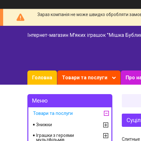
Зараз компанія не може швидко обробляти замовл
Інтернет-магазин М'яких іграшок "Мішка Бубли
Головна
Товари та послуги
Про н
Товари та послуги
Суціл
Знижки
Іграшки з героями
Слитные 
мультфільмів