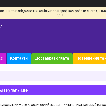
ення та повідомлення, оскільки за її графіком роботи сьогодні в
день.
к"
ас
Контакти
Доставка і оплата
Повернення та 
ьні купальники
купальники – это классический вариант купальника, который иде