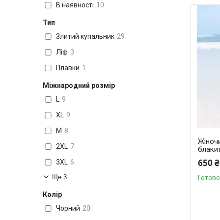
В наявності
10
Тип
Злитий купальник
29
Ліф
3
Плавки
1
Міжнародний розмір
L
9
XL
9
M
8
Жіноч
2XL
7
блакит
650 ₴
3XL
6
Ще 3
Готово
Колір
Чорний
20