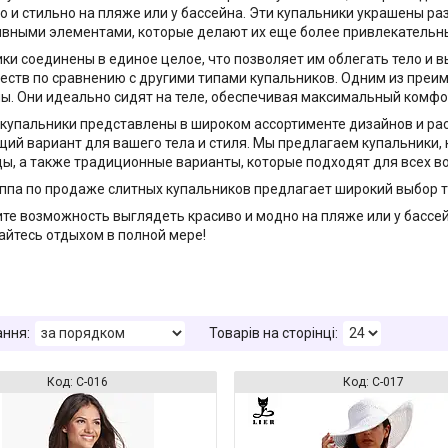
о и стильно на пляже или у бассейна. Эти купальники украшены 
вными элементами, которые делают их еще более привлекательн
ки соединены в единое целое, что позволяет им облегать тело и 
ств по сравнению с другими типами купальников. Одним из преиму
ы. Они идеально сидят на теле, обеспечивая максимальный комфор
купальники представлены в широком ассортименте дизайнов и ра
ий вариант для вашего тела и стиля. Мы предлагаем купальники,
ы, а также традиционные варианты, которые подходят для всех во
ппа по продаже слитных купальников предлагает широкий выбор 
ите возможность выглядеть красиво и модно на пляже или у бассе
йтесь отдыхом в полной мере!
С-016
С-017