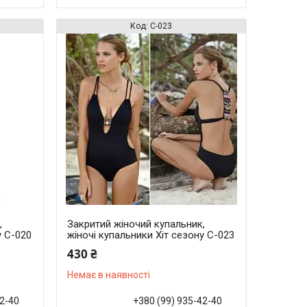
С-023
,
Закритий жіночий купальник,
у С-020
жіночі купальники Хіт сезону С-023
430 ₴
Немає в наявності
42-40
+380 (99) 935-42-40