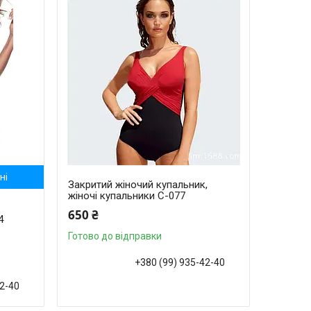
ні
Закритий жіночий купальник,
жіночі купальники С-077
к
650 ₴
4
Готово до відправки
+380 (99) 935-42-40
42-40