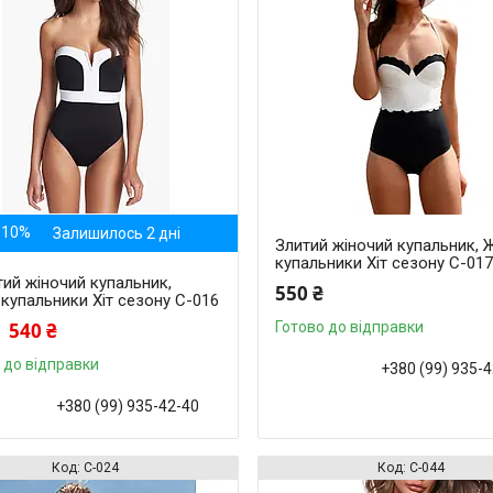
–10%
Залишилось 2 дні
Злитий жіночий купальник, Ж
купальники Хіт сезону С-01
ий жіночий купальник,
550 ₴
 купальники Хіт сезону С-016
540 ₴
Готово до відправки
 до відправки
+380 (99) 935-
+380 (99) 935-42-40
С-024
С-044