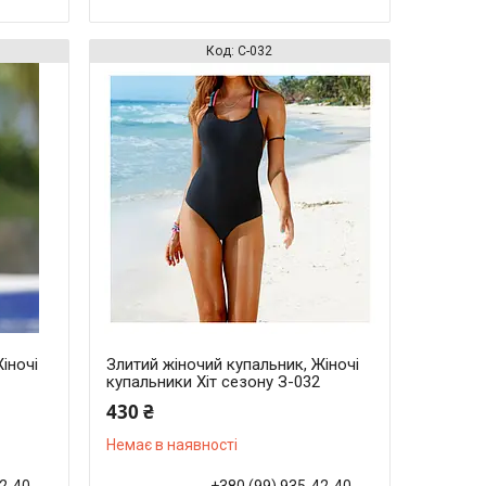
С-032
іночі
Злитий жіночий купальник, Жіночі
купальники Хіт сезону З-032
430 ₴
Немає в наявності
42-40
+380 (99) 935-42-40