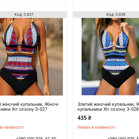
С-027
С-028
 жіночий купальник, Жіночі
Злитий жіночий купальник, Ж
ники Хіт сезону З-027
купальники Хіт сезону З-028
435 ₴
в наявності
Немає в наявності
+380 (99) 935-42-40
+380 (99) 935-