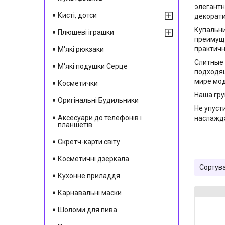
элегантн
Кисті, дотси
декорати
Купальни
Плюшеві іграшки
преимуще
практичн
М'які рюкзаки
Слитные 
М'які подушки Серце
подходящ
мире мод
Косметички
Наша гру
Оригінальні Будильники
Не упуст
Аксесуари до телефонів і
наслажда
планшетів
Скретч-карти світу
Косметичні дзеркала
Кухонне приладдя
Карнавальні маски
Шоломи для пива