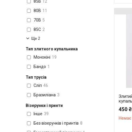
85B
12
80B
11
70B
5
85C
2
Ще 2
Тип злитного купальника
Монокіні
19
Бандо
1
Тип трусів
Сліп
46
Бразиліана
3
Злитий
купаль
Візерунки і принти
450 ₴
Інше
39
Немає 
Без візерунків і принтів
8