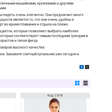
различными вышивками, кружевами и другими
ыми.
выглядеть очень элегантно. Они предлагают много
ществ является то, что они очень удобны и
т во время плавания и отдыха на пляже.
сцветок, которые позволяют выбрать наиболее
 которые соответствуют самым последним трендам в
зрастов и типов фигур.
товаров высокого качества.
йна. Закажите слитный купальник уже сегодня и
С-018