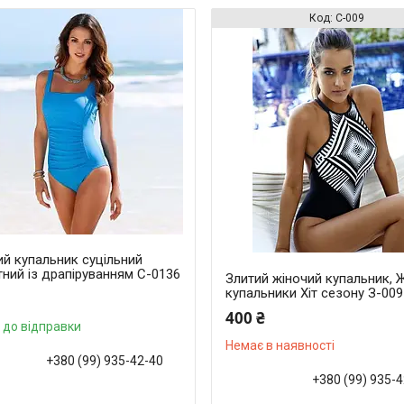
С-009
ий купальник суцільний
ний із драпіруванням С-0136
Злитий жіночий купальник, Ж
купальники Хіт сезону З-009
400 ₴
 до відправки
Немає в наявності
+380 (99) 935-42-40
+380 (99) 935-