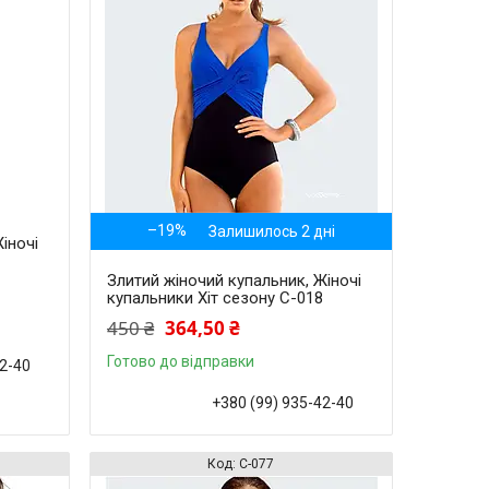
–19%
Залишилось 2 дні
іночі
7
Злитий жіночий купальник, Жіночі
купальники Хіт сезону С-018
450 ₴
364,50 ₴
Готово до відправки
42-40
+380 (99) 935-42-40
С-077