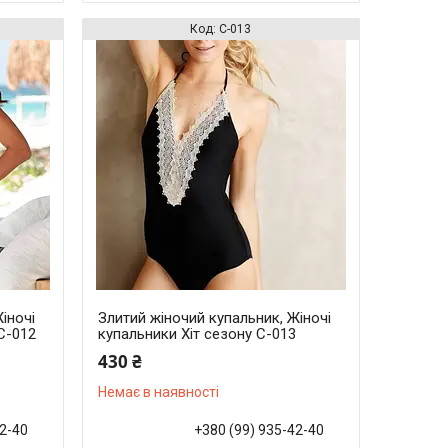
С-013
іночі
Злитий жіночий купальник, Жіночі
С-012
купальники Хіт сезону С-013
430 ₴
Немає в наявності
42-40
+380 (99) 935-42-40