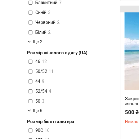
Блакитний
7
Синій
3
Червоний
2
Білий
2
Ще 2
Розмір жіночого одягу (UA)
46
12
50/52
11
44
9
52/54
4
Закрит
50
3
жіночі
Ще 6
500 ₴
Розмір бюстгальтера
Немає 
90C
16