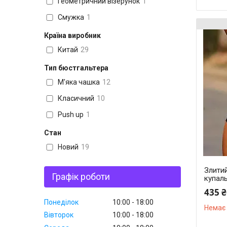
Геометричний візерунок
1
Смужка
1
Країна виробник
Китай
29
Тип бюстгальтера
М'яка чашка
12
Класичний
10
Push up
1
Стан
Новий
19
Злитий
Графік роботи
купаль
435 ₴
Понеділок
10:00
18:00
Немає 
Вівторок
10:00
18:00