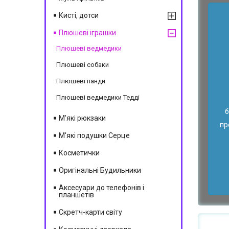
Кисті, дотси
Плюшеві іграшки
Плюшеві ведмедики
Плюшеві собаки
Плюшеві панди
Плюшеві ведмедики Тедді
б
М'які рюкзаки
пр
М'які подушки Серце
Косметички
Оригінальні Будильники
Аксесуари до телефонів і
планшетів
Скретч-карти світу