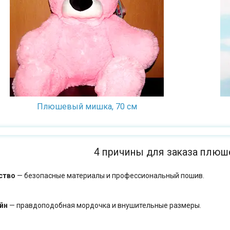
Всемирно известный плюшевый
медведь Тедди — прекрасный способ
подарить душевное тепло близкому
человеку. Это качественное и красивое
изделие.
Плюшевый мишка, 70 см
4 причины для заказа плю
ство
— безопасные материалы и профессиональный пошив.
йн
— правдоподобная мордочка и внушительные размеры.