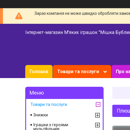
Зараз компанія не може швидко обробляти замовл
Інтернет-магазин М'яких іграшок "Мішка Бубли
Головна
Товари та послуги
Про н
Товари та послуги
Плюш
Знижки
Іграшки з героями
мультфільмів