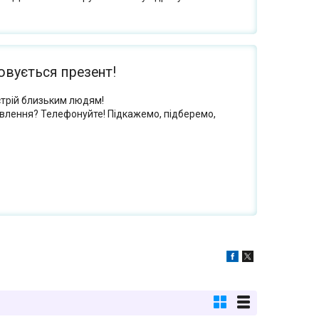
вується презент!
стрій близьким людям!
овлення? Телефонуйте! Підкажемо, підберемо,