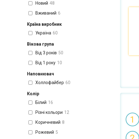
Новий
48
Вживаний
6
Країна виробник
Україна
60
Вікова група
Від 3 років
50
Від 1 року
10
Наповнювач
Холлофайбер
60
Колір
Білий
16
Різні кольори
12
1
Коричневий
8
Рожевий
5
2