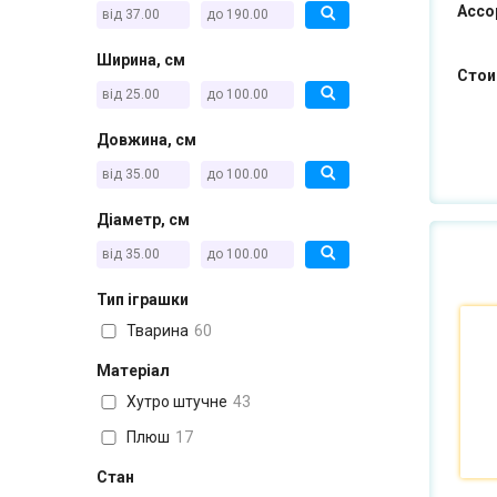
Ассо
Ширина, см
Стои
Довжина, см
Діаметр, см
Тип іграшки
Тварина
60
Матеріал
Хутро штучне
43
Плюш
17
Стан