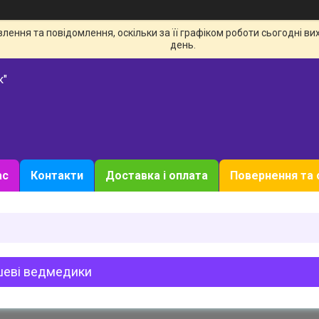
ення та повідомлення, оскільки за її графіком роботи сьогодні в
день.
к"
ас
Контакти
Доставка і оплата
Повернення та 
еві ведмедики