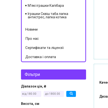
Экологически чистые материалы,
М'які іграшки Капібара
разнообразие расцветок, возможность
стирки вручную и в машинке — такой
Іграшки Сквіш таба лапка
антистрес, лапка котика
подарок порадует и взрослого, и
ребенка.
Новини
Про нас
Сертифікати та ліцензії
Доставка і оплата
Фільтри
Каче
Діапазон цін, ₴
Диза
Висота, см