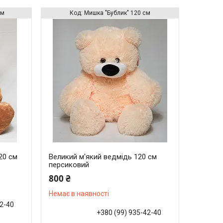
см
Мишка "Бублик" 120 см
20 см
Великий м'який ведмідь 120 см
персиковий
800 ₴
Немає в наявності
42-40
+380 (99) 935-42-40