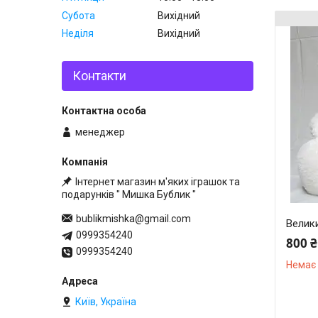
Субота
Вихідний
Неділя
Вихідний
Контакти
менеджер
Інтернет магазин м'яких іграшок та
подарунків " Мишка Бублик "
bublikmishka@gmail.com
Велики
0999354240
800 ₴
0999354240
Немає 
Київ, Україна