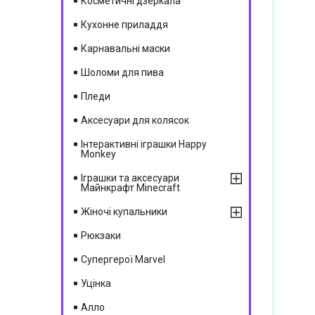
Косметичні дзеркала
Кухонне приладдя
Карнавальні маски
Шоломи для пива
Пледи
Півметрова плюшева іграшка — чудови
Аксесуари для колясок
спосіб виразити свою симпатію
сподобалася дівчині або побачити
Інтерактивні іграшки Happy
посмішку дитини.
Monkey
Іграшки та аксесуари
Майнкрафт Minecraft
Жіночі купальники
Рюкзаки
Супергерої Marvel
Уцінка
Алло