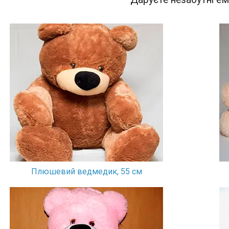
й
Білий, рожевий, коричневий та інші
кольори великий вибір чарівно м'яких і
симпатичних плюшевих ведмедів не
залишить вас байдужими.
Плюшевий ведмедик, 55 см