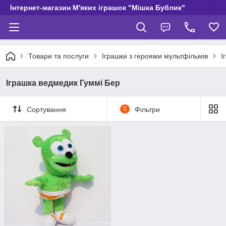
Інтернет-магазин М'яких іграшок "Мішка Бублик"
Товари та послуги
Іграшки з героями мультфільмів
І
Іграшка ведмедик Гуммі Бер
Сортування
0
Фільтри