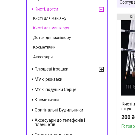
Кисті, дотси
Кисті для макіяжу
Кисті для манікюру
Дотси для манікюру
Косметички
Аксесуари
Плюшеві іграшки
М'які рюкзаки
М'які подушки Серце
Косметички
Кисті 
штук
Оригінальні Будильники
200 ₴
Аксесуари до телефонів і
планшетів
Готово
Скретч-карти світу