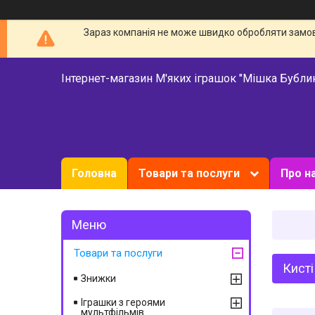
Зараз компанія не може швидко обробляти замовл
Інтернет-магазин М'яких іграшок "Мішка Бубли
Головна
Товари та послуги
Про н
Товари та послуги
Кисті
Знижки
Іграшки з героями
мультфільмів