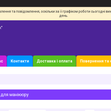
ення та повідомлення, оскільки за її графіком роботи сьогодні в
день.
к"
ас
Контакти
Доставка і оплата
Повернення та 
 для манікюру