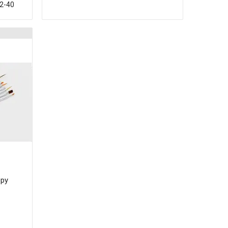
42-40
юру