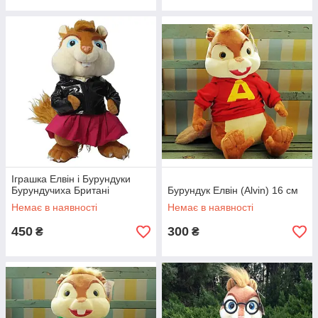
Іграшка Елвін і Бурундуки
Бурундучиха Британі
Бурундук Елвін (Alvin) 16 см
Немає в наявності
Немає в наявності
450
300
₴
₴