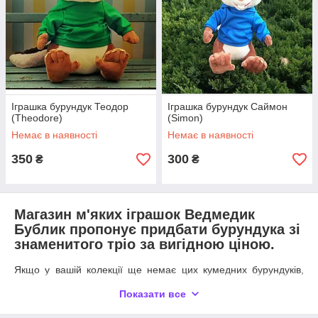
Іграшка бурундук Теодор
Іграшка бурундук Саймон
(Theodore)
(Simon)
Немає в наявності
Немає в наявності
350
300
₴
₴
Магазин м'яких іграшок Ведмедик
Бублик пропонує придбати бурундука зі
знаменитого тріо за вигідною ціною.
Якщо у вашій колекції ще немає цих кумедних бурундуків,
Вам потрібно придбати таку іграшку:
Показати все
Безсумнівно, разом з веселими бурундуками у
Вашому будинку, як і в будинку Дейва, оселиться успіх,