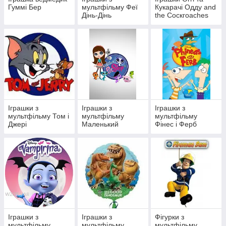
Гуммі Бер
мультфільму Феї
Кукарачі Одду and
Дінь-Дінь
the Соскгоасһеѕ
Іграшки з
Іграшки з
Іграшки з
мультфільму Том і
мультфільму
мультфільму
Джері
Маленький
Фінес і Ферб
зоомагазин littlest
pet shop
Іграшки з
Іграшки з
Фігурки з
мультфільму
мультфільму
мультфільму