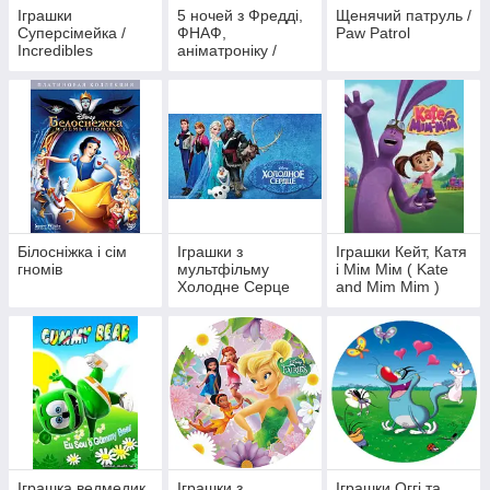
Іграшки
5 ночей з Фредді,
Щенячий патруль /
Суперсімейка /
ФНАФ,
Paw Patrol
Incredibles
аніматроніку /
Funko Five Nights
at Freddy
Білосніжка і сім
Іграшки з
Іграшки Кейт, Катя
гномів
мультфільму
і Мім Мім ( Kate
Холодне Серце
and Mim Mim )
Іграшка ведмедик
Іграшки з
Іграшки Оггі та