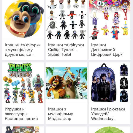
Іграшки та фігурки
Іграшки та фігурки
Іграшки
з мультфільму
Скібіді Туалет -
Дивовижний
Дружні мопси -
Skibidi Toilet
Цифровий Цирк
Puppy Dog Pals
Игрушки и
Іграшки з
Іграшки і рюкзаки
аксессуары
мультфільму
Уэнсдей/
Растения против
Мадагаскар
Wednesday-
Зомби Plants vs.
MADAGASCAR
Сімейка Аддамс
Zombies