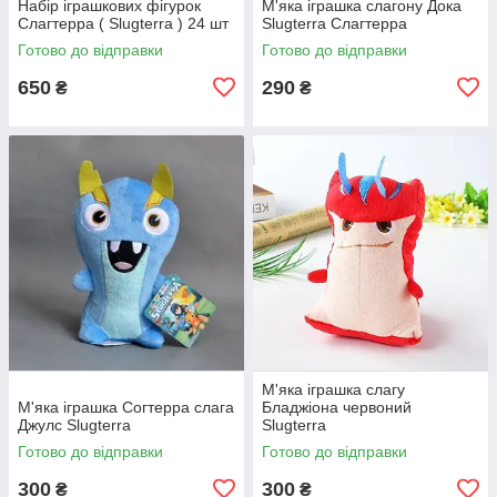
Набір іграшкових фігурок
М'яка іграшка слагону Дока
Слагтерра ( Slugterra ) 24 шт
Slugterra Слагтерра
Готово до відправки
Готово до відправки
650
290
₴
₴
М'яка іграшка слагу
М'яка іграшка Согтерра слага
Бладжіона червоний
Джулс Slugterra
Slugterra
Готово до відправки
Готово до відправки
300
300
₴
₴