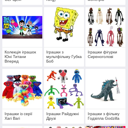
Колекція іграшок
Іграшки з
Іграшки фігурки
Юні Титани
мультфільму Губка
Сиреноголові
Вперед
Боб
Іграшки із серії
Іграшки Райдужні
Іграшки з фільму
Хагі Вагі
Друзі
Годзілла Godzilla