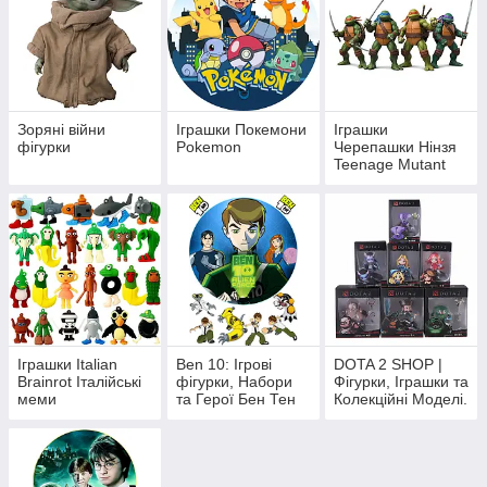
Зоряні війни
Іграшки Покемони
Іграшки
фігурки
Pokemon
Черепашки Нінзя
Teenage Mutant
Ninja Turtles
Іграшки Italian
Ben 10: Ігрові
DOTA 2 SHOP |
Brainrot Італійські
фігурки, Набори
Фігурки, Іграшки та
меми
та Герої Бен Тен
Колекційні Моделі.