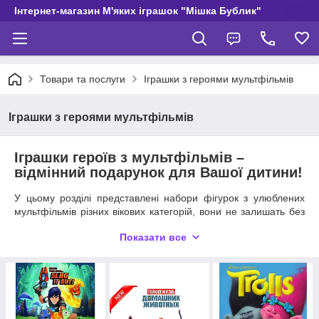
Інтернет-магазин М'яких іграшок "Мішка Бублик"
Товари та послуги
Іграшки з героями мультфільмів
Іграшки з героями мультфільмів
Іграшки героїв з мультфільмів
–
відмінний подарунок для Вашої дитини!
У цьому розділі представлені набори фігурок з улюблених
мультфільмів різних вікових категорій, вони не залишать без
емоцій ні хлопчиків, ні дівчаток, а також їх батьків! Купивши
Показати все
такі цікаві іграшки, Ви зробите не тільки радість дитині, а й
надасте можливість для активного розвитку.
У чому ж користь ігрового набору
фігурок?
Як давно Ви мріяли про те, щоб Ваш малюк менше часу