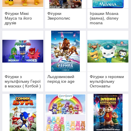
переносячи частинку дитинства у дорослий світ!
Фігурки Міккі
Фігурки
Іграшки Моана
Мауса та його
Зверополис
(ваяна), disney
друзів
moana
Фігурки з
Льодовиковий
Фігурки з героями
мультфільму Герої
період ice age
мультфільму
в масках ( Кэтбой )
Октонавты
(Оctonauts)