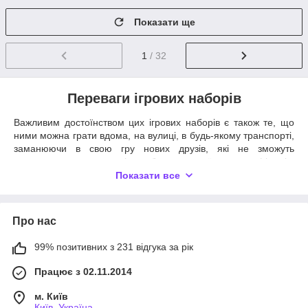
Показати ще
1
/ 32
Переваги ігрових наборів
Важливим достоїнством цих ігрових наборів є також те, що
ними можна грати вдома, на вулиці, в будь-якому транспорті,
заманюючи в свою гру нових друзів, які не зможуть
втриматися при вигляді улюблених героїв з мультфільмів.
Подаруйте своїй дитині світ казки, а собі позитивні емоції і
Показати все
вільний час! Але все-таки Ви ризикуєте не залишитися
байдужими і зануритися в чарівні історії разом з Вашими
дітьми!
Про нас
В нашому магазині
«Мишка-бублик»
Ви знайдете багато
якісних іграшок з мультфільмів від відомих виробників.
99% позитивних з 231 відгука за рік
Друзями Вашої дитини можуть стати
Міккі Маус
та інші герої
Працює з 02.11.2014
Діснея,
Тролли
,
Слагтерра
,
Ліло і Стіч
,
Літл
Поні
,
Драконы
,
Черепашки Ніндзя
,
Свинка Пепа
та багато
м. Київ
інших. Купити фігурки героїв з мультфільмів можна з
Київ, Україна