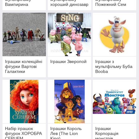
Вампирина
хороший динозавр
Пожежний Сем
Іграшки колекційні
Іграшки Зверопой
Іграшки з
фігурки Вартові
мультфільму Буба
Галактики
Booba
Набір іграшок
Іграшки Король
Іграшки
фігурок ХОРОБРА
Лев (The Lion
Корпорація
СЕРЦЕМ
King)
монстрів