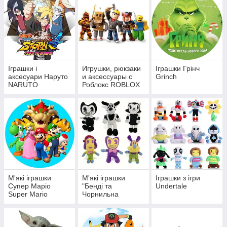
Іграшки і
Игрушки, рюкзаки
Іграшки Грінч
аксесуари Наруто
и аксессуары с
Grinch
NARUTO
Роблокс ROBLOX
М'які іграшки
М'які іграшки
Іграшки з ігри
Супер Маріо
"Бенді та
Undertale
Super Mario
Чорнильна
Машина