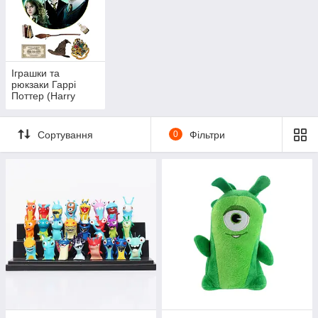
Іграшки та
рюкзаки Гаррі
Поттер (Harry
Potter) – м'які
іграшки, плюшеві
персонажі, шкільні
Сортування
0
Фільтри
рюкзаки