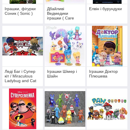
Іграшки, фігурки
Дбайливі
Елвін і бурундуки
Соник ( Sonic )
Ведмедики
іграшки ( Care
Bears )
Леді Баг і Супер
Іграшки Шімер і
Іграшки Доктор
кіт / Miraculous
Шайн
Плюшева
Ladybug and Cat