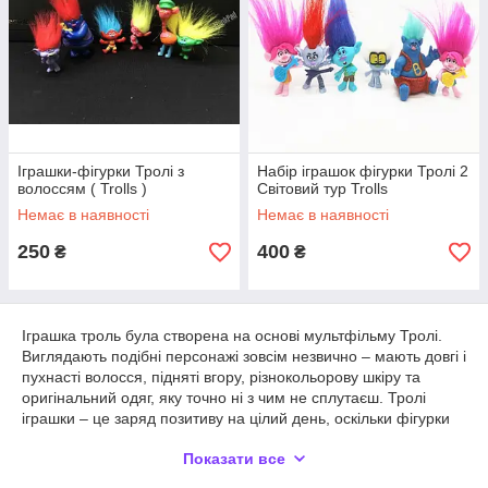
Іграшки-фігурки Тролі з
Набір іграшок фігурки Тролі 2
волоссям ( Trolls )
Світовий тур Trolls
Немає в наявності
Немає в наявності
250
400
₴
₴
Іграшка троль була створена на основі мультфільму Тролі.
Виглядають подібні персонажі зовсім незвично – мають довгі і
пухнасті волосся, підняті вгору, різнокольорову шкіру та
оригінальний одяг, яку точно ні з чим не сплутаєш. Тролі
іграшки – це заряд позитиву на цілий день, оскільки фігурки
зроблені з усміхненими мордочками, великими вушками,
Показати все
яскравими і ошатними. До речі, якщо говорити про волосся,
то їх можна розчісувати і доповнювати різного роду