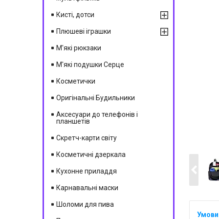
Кисті, дотси
Плюшеві іграшки
М'які рюкзаки
М'які подушки Серце
Косметички
Оригінальні Будильники
Аксесуари до телефонів і
планшетів
Скретч-карти світу
Косметичні дзеркала
Кухонне приладдя
Карнавальні маски
Шоломи для пива