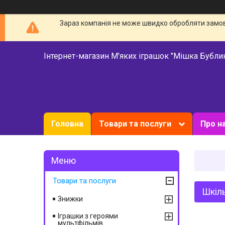
Зараз компанія не може швидко обробляти замовл
Інтернет-магазин М'яких іграшок "Мішка Бубли
Головна
Товари та послуги
Про н
Товари та послуги
Шкіль
Знижки
Іграшки з героями
мультфільмів