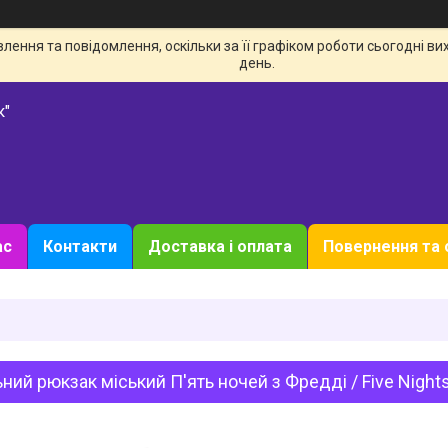
ення та повідомлення, оскільки за її графіком роботи сьогодні в
день.
к"
ас
Контакти
Доставка і оплата
Повернення та 
ний рюкзак міський П'ять ночей з Фредді / Five Nights 