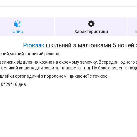
Опис
Характеристики
Рюкзак
шкільний з малюнками 5 ночей 
сний,міцний і великий рюкзак.
великих відділення,кожне на окремому замочку. Всередині одного з
і великий кишеня для зошитів,планшета і т. д. По боках кишені з по
 шлейки ортопедичні з поролоном і дихаючої сіточкою.
40*29*16 див.