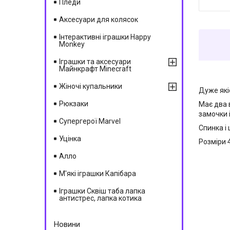
Пледи
Аксесуари для колясок
Інтерактивні іграшки Happy
Monkey
Іграшки та аксесуари
Майнкрафт Minecraft
Жіночі купальники
Дуже які
Рюкзаки
Має два 
замочки 
Супергерої Marvel
Спинка і
Уцінка
Розміри 
Алло
М'які іграшки Капібара
Іграшки Сквіш таба лапка
антистрес, лапка котика
Новини