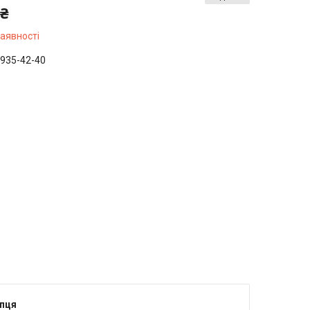
 ₴
наявності
 935-42-40
упця