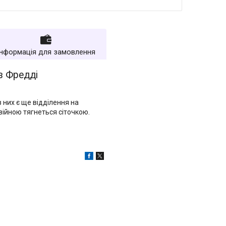
Інформація для замовлення
з Фредді
 них є ще відділення на
двійною тягнеться сіточкою.