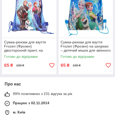
Сумка-рюкзак для взуття
Сумка-рюкзак для взуття
Frozen (Фрозен)
Frozen (Фрозен) на шнурках
двосторонній принт, на
– дитячий мішок для змінного
шнурках – дитячий мішок для
взуття, спортивної форми та
Готово до відправки
Готово до відправки
школи та спорту
речей
65
65
₴
₴
100 ₴
100 ₴
Про нас
99% позитивних з 231 відгука за рік
Працює з 02.11.2014
м. Київ