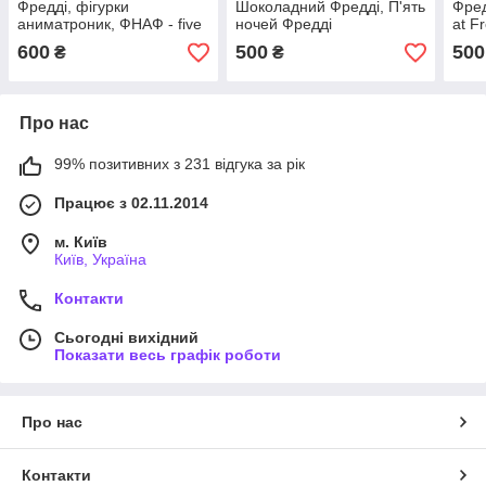
Фредді, фігурки
Шоколадний Фредді, П'ять
Фред
аниматроник, ФНАФ - five
ночей Фредді
at F
nights at freddy's, 5 шт
600
500
500
₴
₴
Про нас
99% позитивних з 231 відгука за рік
Працює з 02.11.2014
м. Київ
Київ, Україна
Контакти
Сьогодні вихідний
Показати весь графік роботи
Про нас
Контакти