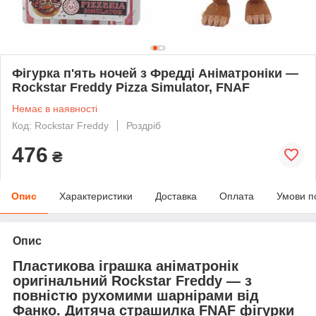
Фігурка п'ять ночей з Фредді Аніматроніки —
Rockstar Freddy Pizza Simulator, FNAF
Немає в наявності
Код: Rockstar Freddy
Роздріб
476
₴
Опис
Характеристики
Доставка
Оплата
Умови п
Опис
Пластикова іграшка аніматронік
оригінальний Rockstar Freddy — з
повністю рухомими шарнірами від
Фанко. Дитяча страшилка FNAF фігурки