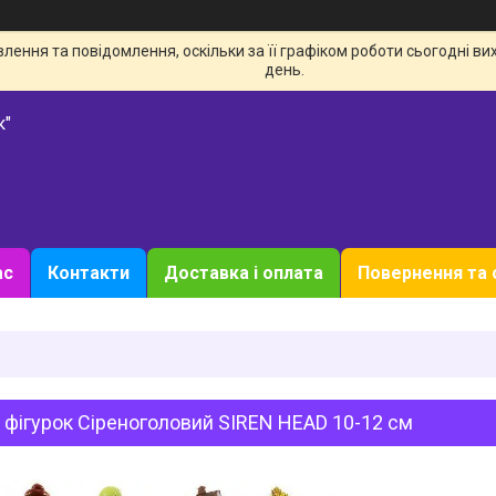
ення та повідомлення, оскільки за її графіком роботи сьогодні в
день.
к"
ас
Контакти
Доставка і оплата
Повернення та 
 фігурок Сіреноголовий SIREN HEAD 10-12 см