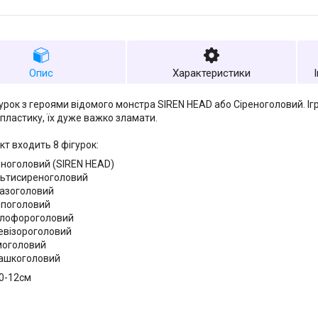
Опис
Характеристики
гурок з героями відомого монстра SIREN HEAD або Сіреноголовий. Ігр
 пластику, їх дуже важко зламати.
кт входить 8 фігурок:
еноголовий (SIREN HEAD)
ьтисиреноголовий
тазоголовий
поголовий
тлофороголовий
евізороголовий
оголовий
ашкоголовий
10-12см