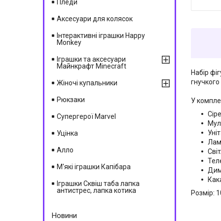
Пледи
Аксесуари для колясок
Інтерактивні іграшки Happy
Monkey
Іграшки та аксесуари
Майнкрафт Minecraft
Набір фі
гнучкого
Жіночі купальники
Рюкзаки
У компле
Сір
Супергерої Marvel
Мул
Уні
Уцінка
Лам
Алло
Сві
Тел
М'які іграшки Капібара
Дим
Как
Іграшки Сквіш таба лапка
антистрес, лапка котика
Розмір: 
Новини