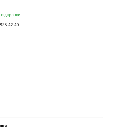
 відправки
 935-42-40
ння тільки за телефоном
упця