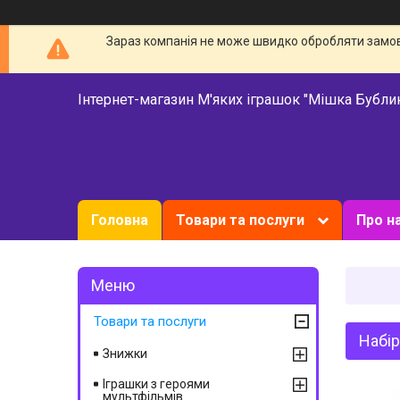
Зараз компанія не може швидко обробляти замовл
Інтернет-магазин М'яких іграшок "Мішка Бубли
Головна
Товари та послуги
Про н
Товари та послуги
Набір
Знижки
Іграшки з героями
мультфільмів