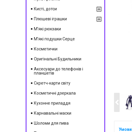
Кисті, дотси
Плюшеві іграшки
М'які рюкзаки
М'які подушки Серце
Косметички
Оригінальні Будильники
Аксесуари до телефонів і
планшетів
Скретч-карти світу
Косметичні дзеркала
Кухонне приладдя
Карнавальні маски
Шоломи для пива