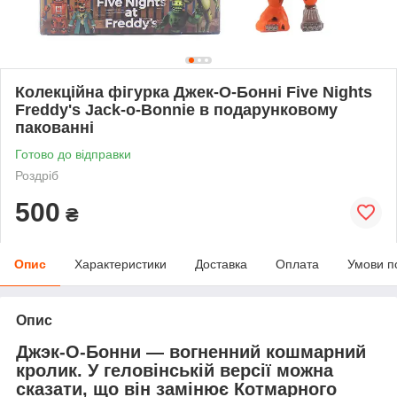
Колекційна фігурка Джек-О-Бонні Five Nights
Freddy's Jack-o-Bonnie в подарунковому
пакованні
Готово до відправки
Роздріб
500
₴
Опис
Характеристики
Доставка
Оплата
Умови п
Опис
Джэк-О-Бонни
— вогненний кошмарний
кролик. У геловінській версії можна
сказати, що він замінює Котмарного