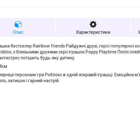
Опис
Характеристики
рашка бестселер Rainbow friends Райдужні друзі, герої популярної к
Roblox, є близькими друзями серії іграшок Poppy Playtime Поппі п
антистрес потішить будь-яку дитину.
28см
ярніші персонажі гри Роблокс в одній яскравій іграшці. Емоційна м
ло, затишок і гарний настрій.