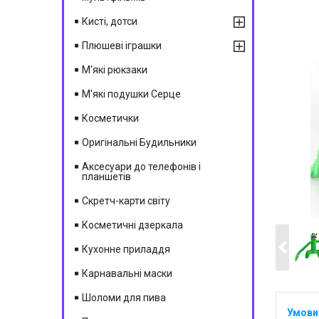
Кисті, дотси
Плюшеві іграшки
М'які рюкзаки
М'які подушки Серце
Косметички
Оригінальні Будильники
Аксесуари до телефонів і
планшетів
Скретч-карти світу
Косметичні дзеркала
Кухонне приладдя
Карнавальні маски
Шоломи для пива