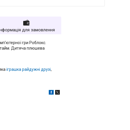
Інформація для замовлення
омп'ютерної гри Роблокс.
лейтайм. Дитяча плюшева
'яка
іграшка райдужні друзі
,