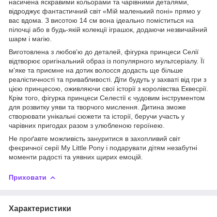
насичена яскравими кольорами та чарівними деталями,
відроджує фантастичний світ «Мій маленький поні» прямо у
вас вдома. З висотою 14 см вона ідеально поміститься на
пілочці або в будь-якій колекції іграшок, додаючи незвичайний
шарм і магію.
Виготовлена з любов'ю до деталей, фігурка принцеси Селії
відтворює оригінальний образ із популярного мультсеріалу. Її
м'яке та приємне на дотик волосся додасть ще більше
реалістичності та привабливості. Діти будуть у захваті від гри з
цією принцесою, оживляючи свої історії з королівства Еквесрії.
Крім того, фігурка принцеси Селестії є чудовим інструментом
для розвитку уяви та творчого мислення. Дитина зможе
створювати унікальні сюжети та історії, беручи участь у
чарівних пригодах разом з улюбленою героїнею.
Не проґавте можливість зануритися в захопливий світ
феєричної серії My Little Pony і подарувати дітям незабутні
моменти радості та уявних щирих емоцій.
Приховати
Характеристики