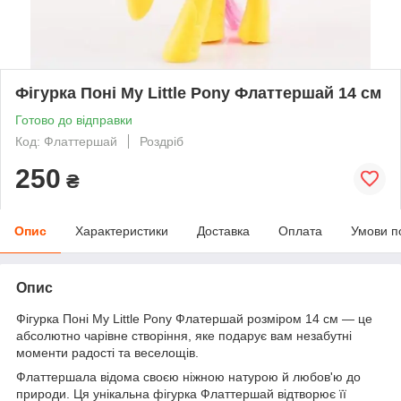
Фігурка Поні My Little Pony Флаттершай 14 см
Готово до відправки
Код: Флаттершай
Роздріб
250
₴
Опис
Характеристики
Доставка
Оплата
Умови п
Опис
Фігурка Поні My Little Pony Флатершай розміром 14 см — це
абсолютно чарівне створіння, яке подарує вам незабутні
моменти радості та веселощів.
Флаттершала відома своєю ніжною натурою й любов'ю до
природи. Ця унікальна фігурка Флаттершай відтворює її