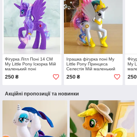
Фігурка Літл Поні 14 СМ
Іграшка фігурка поні My
Фігу
My Little Pony Іскорка Мій
Little Pony Принцеса
My L
маленький поні
Селестія Мій маленький
мале
поні 14 см
250
250
250
₴
₴
Акційні пропозиції та новинки