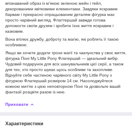
впізнаваний образ із м'якою зеленою мейн і тейл,
декорованими квітковими елементами. Завдяки яскравим
барвам і прекрасно опрацьованим деталям фігурка має
просто чарівний вигляд. Флаттершай завжди готова
допомогти своїм друзям і зробити їхнє життя яскравим і
казковим.
Вона втілює дружбу, доброту та магію, які роблять її такою
особливою.
Якщо ви хочете додати трохи магії та чаклунства у своє життя,
фігурка Поні My Little Pony Флатершай — ідеальний вибір.
Чудовий подарунок для всіх шанувальників цієї серії, а також
для тих, хто просто шукає щось особливе та захопливе.
Відчуйте себе частиною чарівного світу My Little Pony з
фігуркою Флатершай розміром 14 см. Насолоджуйтеся
кожною миттю з цією неповторною Поні та дозвольте вашій
фантазії розцвіти разом із нею.
Приховати
Характеристики