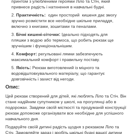
принтом з улюбленими героями Ліло та Стіч, який
привнесе радість і натхнення в навчальні будні.
Практичність:
один просторий кишеня дає змогу
зручно розмістити все необхідне шкільне приладдя,
включно з книгами, зошитами та пеналами.
Бічні кишені-сіточки:
Ідеально підходять для
пляшки з водою або термоса, що робить рюкзак ще
зручнішим і функціональнішим.
Комфорт:
регульовані лямки забезпечують
максимальний комфорт і правильну поставу.
Якість:
Рюкзак виготовлений із міцного та
водовідштовхувального матеріалу, що гарантує
довговічність і захист від негоди.
Опис:
Цей рюкзак створений для дітей, які люблять Ліло та Стіч. Він
стане надійним супутником у школі, на прогулянці або в
подорожах. Завдяки своїй місткості та продуманій конструкції
рюкзак допоможе організувати все необхідне для успішного
навчального дня.
Подаруйте своїй дитині радість щодня з рюкзаком Ліло та
Стіч. Замовляйте зараз і зробіть шкільні будні вашої дитини