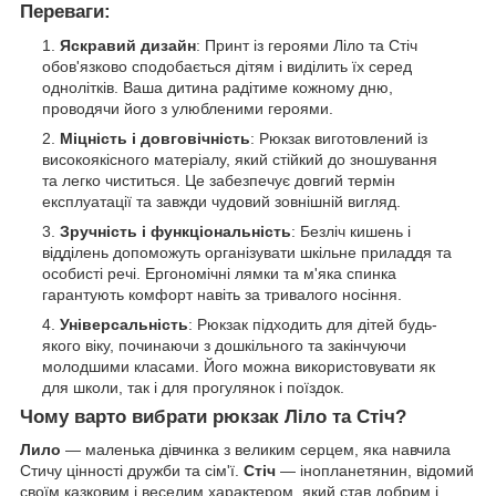
Переваги:
Яскравий дизайн
: Принт із героями Ліло та Стіч
обов'язково сподобається дітям і виділить їх серед
однолітків. Ваша дитина радітиме кожному дню,
проводячи його з улюбленими героями.
Міцність і довговічність
: Рюкзак виготовлений із
високоякісного матеріалу, який стійкий до зношування
та легко чиститься. Це забезпечує довгий термін
експлуатації та завжди чудовий зовнішній вигляд.
Зручність і функціональність
: Безліч кишень і
відділень допоможуть організувати шкільне приладдя та
особисті речі. Ергономічні лямки та м'яка спинка
гарантують комфорт навіть за тривалого носіння.
Універсальність
: Рюкзак підходить для дітей будь-
якого віку, починаючи з дошкільного та закінчуючи
молодшими класами. Його можна використовувати як
для школи, так і для прогулянок і поїздок.
Чому варто вибрати рюкзак Ліло та Стіч?
Лило
— маленька дівчинка з великим серцем, яка навчила
Стичу цінності дружби та сім'ї.
Стіч
— інопланетянин, відомий
своїм казковим і веселим характером, який став добрим і