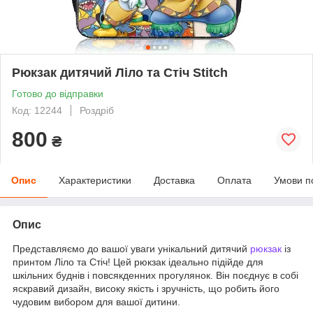
Рюкзак дитячий Ліло та Стіч Stitch
Готово до відправки
Код: 12244
Роздріб
800
₴
Опис
Характеристики
Доставка
Оплата
Умови п
Опис
Представляємо до вашої уваги унікальний дитячий
рюкзак
із
принтом Ліло та Стіч! Цей рюкзак ідеально підійде для
шкільних буднів і повсякденних прогулянок. Він поєднує в собі
яскравий дизайн, високу якість і зручність, що робить його
чудовим вибором для вашої дитини.