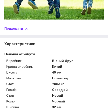
Приховати
Характеристики
Основні атрибути
Виробник
Вірний Друг
Країна виробник
Китай
Висота
40 см
Матеріал
Поліестер
Стать
Унісекс
Розмір
Середній
Стан
Новий
Колір
Чорний
Ширина
32 см