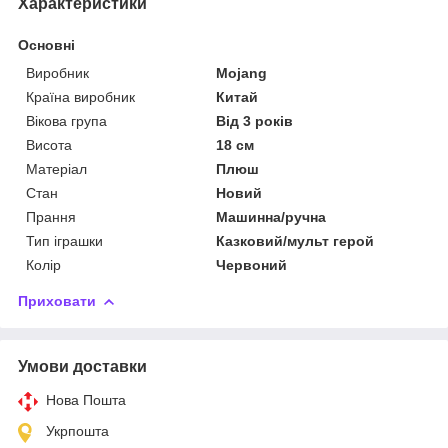
Характеристики
Основні
Виробник
Mojang
Країна виробник
Китай
Вікова група
Від 3 років
Висота
18 см
Матеріал
Плюш
Стан
Новий
Прання
Машинна/ручна
Тип іграшки
Казковий/мульт герой
Колір
Червоний
Приховати
Умови доставки
Нова Пошта
Укрпошта