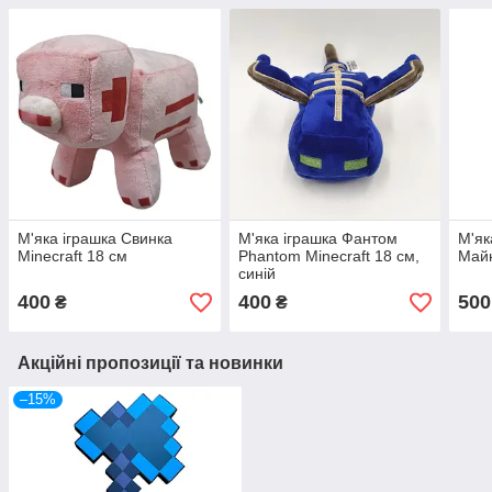
М'яка іграшка Свинка
М'яка іграшка Фантом
М'як
Minecraft 18 см
Phantom Minecraft 18 см,
Майн
синій
400
400
500
₴
₴
Акційні пропозиції та новинки
–15%