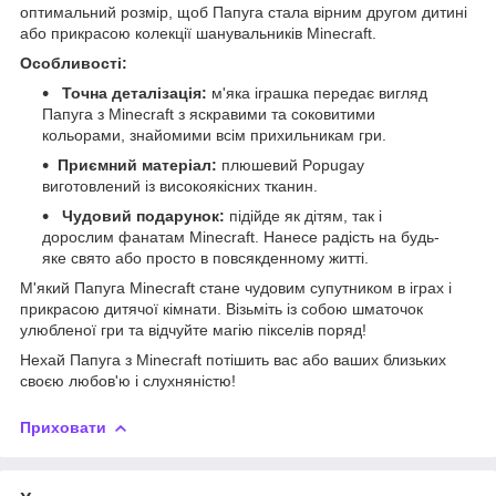
оптимальний розмір, щоб Папуга стала вірним другом дитині
або прикрасою колекції шанувальників Minecraft.
Особливості:
Точна деталізація:
м'яка іграшка передає вигляд
Папуга з Minecraft з яскравими та соковитими
кольорами, знайомими всім прихильникам гри.
Приємний матеріал:
плюшевий Popugay
виготовлений із високоякісних тканин.
Чудовий подарунок:
підійде як дітям, так і
дорослим фанатам Minecraft. Нанесе радість на будь-
яке свято або просто в повсякденному житті.
М'який Папуга Minecraft стане чудовим супутником в іграх і
прикрасою дитячої кімнати. Візьміть із собою шматочок
улюбленої гри та відчуйте магію пікселів поряд!
Нехай Папуга з Minecraft потішить вас або ваших близьких
своєю любов'ю і слухняністю!
Приховати