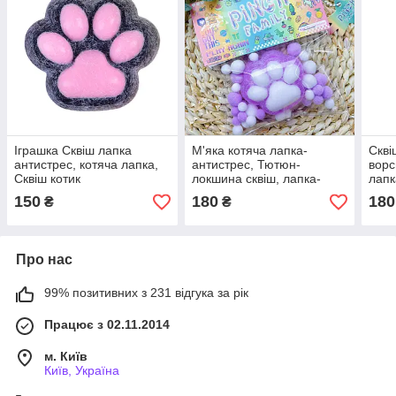
Іграшка Сквіш лапка
М'яка котяча лапка-
Скві
антистрес, котяча лапка,
антистрес, Тютюн-
ворс
Сквіш котик
локшина сквіш, лапка-
лапк
антистрес, лапка котика
150
180
180
₴
₴
Про нас
99% позитивних з 231 відгука за рік
Працює з 02.11.2014
м. Київ
Київ, Україна