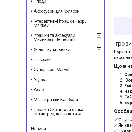
Пледи
Аксесуари для колясок
Інтерактивні іграшки Happy
Monkey
Іграшки та аксесуари
Майнкрафт Minecraft
Ігрови
Жіночі купальники
Пориньте
персонаж
Рюкзаки
Що в н
Супергерої Marvel
Сон
Уцінка
Со
Емі
Алло
Нак
Тей
М'які іграшки Капібара
Бор
Іграшки Сквіш таба лапка
Особли
антистрес, лапка котика
✅ Фігурк
✅
Якісне
Новини
✅
Чудов