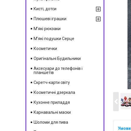
Кисті, дотси
Плюшеві іграшки
М'які рюкзаки
М'які подушки Серце
Косметички
Оригінальні Будильники
Аксесуари до телефонів і
планшетів
Скретч-карти світу
Косметичні дзеркала
Кухонне приладдя
Карнавальні маски
Шоломи для пива