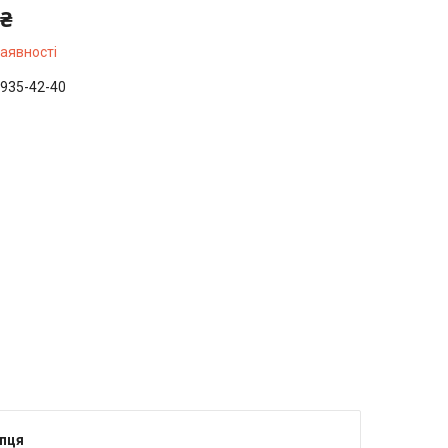
 ₴
наявності
 935-42-40
упця