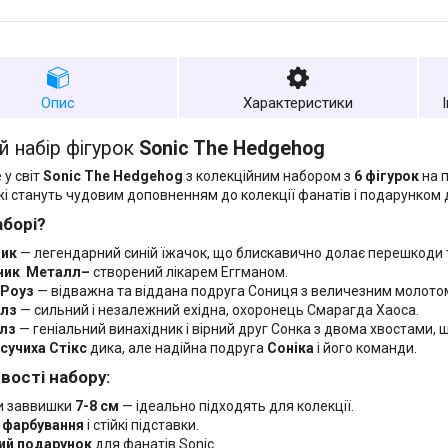
Опис
Характеристики
й набір фігурок
Sonic The Hedgehog
 у світ
Sonic The Hedgehog
з колекційним набором з
6 фігурок
на п
і стануть чудовим доповненням до колекції фанатів і подарунком д
аборі?
ик
— легендарний синій їжачок, що блискавично долає перешкоди та
ник Металл–
створений лікарем Еггманом.
 Роуз
— відважна та віддана подруга Сониця з величезним молото
лз
— сильний і незалежний ехідна, охоронець Смарагда Хаоса.
лз
— геніальний винахідник і вірний друг Сонка з двома хвостами, 
сучиха Стікс
дика, але надійна подруга
Соніка
і його команди.
вості набору:
и заввишки
7-8 см
— ідеально підходять для колекції.
 фарбування
і стійкі підставки.
ий подарунок
для фанатів Sonic.