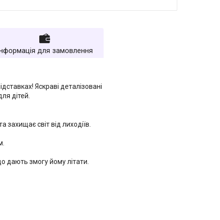
Інформація для замовлення
ідставках! Яскраві деталізовані
ля дітей.
 захищає світ від лиходіїв.
м.
що дають змогу йому літати.