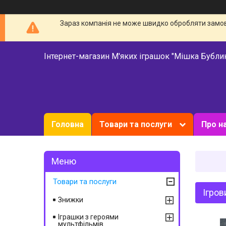
Зараз компанія не може швидко обробляти замовл
Інтернет-магазин М'яких іграшок "Мішка Бубли
Головна
Товари та послуги
Про н
Товари та послуги
Ігров
Знижки
Іграшки з героями
мультфільмів