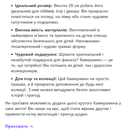
Ідеальний розмір:
Висота 28 см робить його
ідеальним для обіймів, ігор і декору. Він прекрасно
поміститься на полиці, на ліжку або стане чудовим
супутником у подорожах.
Висока якість матеріалів:
Виготовлений із
неймовірно м'якого та приємного на дотик плюшу,
абсолютно безпечного для дітей. Наповнювач
гіпоалергенний і чудово тримає форму.
Чудовий подарунок:
Шукаєте оригінальний і
незабутній подарунок для фаната? Камерамен — це
те, що потрібно! Він потішить як дітей, так і дорослих
колекціонерів.
Для ігор та колекції:
Цей Камерамен не просто
іграшка, а й прекрасне доповнення до будь-якої
колекції. З ним можна вигадувати безліч захопливих
історій і пригод.
Не проґавте можливість додати цього крутого Камерамена у
своє життя! Він чекає на вас, щоб стати вірним другом і
привнести нотку веселощів і пригод щодня.
Приховати