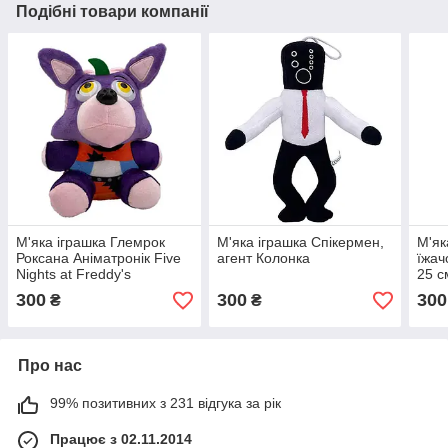
Подібні товари компанії
М'яка іграшка Глемрок
М'яка іграшка Спікермен,
М'як
Роксана Аніматронік Five
агент Колонка
їжач
Nights at Freddy's
25 с
300
300
300
₴
₴
Про нас
99% позитивних з 231 відгука за рік
Працює з 02.11.2014