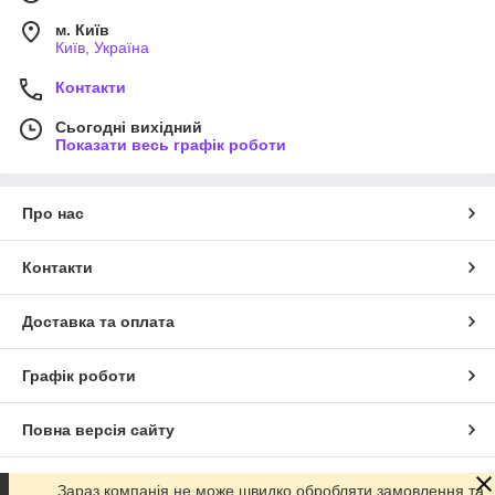
м. Київ
Київ, Україна
Контакти
Сьогодні вихідний
Показати весь графік роботи
Про нас
Контакти
Доставка та оплата
Графік роботи
Повна версія сайту
Сайт створено на маркетплейсі
Prom.ua
Зараз компанія не може швидко обробляти замовлення та