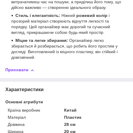
витрачатимеш час на пошуки, а приділиш його тому, що
дійсно важливо — створенню ідеального образу.
Стиль і елегантність:
Ніжний
рожевий колір
і
прозорий матеріал створюють відчуття легкості та
порядку. Цей органайзер має дорогий та сучасний
вигляд, прикрашаючи собою будь-який простір.
Міцне та легке збирання:
Органайзер легко
збирається й розбирається, що робить його простим у
догляді. Виготовлений із міцного пластику, він стійкий і
довговічний.
Приховати
Характеристики
Основні атрибути
Країна виробник
Китай
Матеріал
Пластик
Довжина
28 см
Ширина
20 см