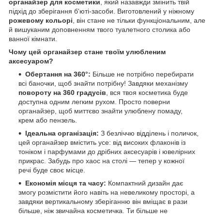
органайзер для косметики
, який назавжди змінить твій
підхід до зберігання б'юті-засоби. Виготовлений у ніжному
рожевому кольорі
, він стане не тільки функціональним, але
й вишуканим доповненням твого туалетного столика або
ванної кімнати.
Чому цей органайзер стане твоїм улюбленим
аксесуаром?
Обертання на 360°:
Більше не потрібно перебирати
всі баночки, щоб знайти потрібну! Завдяки механізму
повороту на 360 градусів
, вся твоя косметика буде
доступна одним легким рухом. Просто поверни
органайзер, щоб миттєво знайти улюблену помаду,
крем або пензель.
Ідеальна організація:
З безліччю відділень і поличок,
цей органайзер вмістить усе: від високих флаконів із
тоніком і парфумами до дрібних аксесуарів і ювелірних
прикрас. Забудь про хаос на столі — тепер у кожної
речі буде своє місце.
Економія місця та часу:
Компактний дизайн дає
змогу розмістити його навіть на невеликому просторі, а
завдяки вертикальному зберіганню він вміщає в рази
більше, ніж звичайна косметичка. Ти більше не