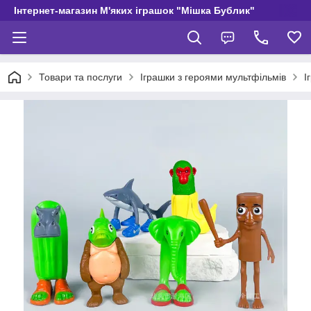
Інтернет-магазин М'яких іграшок "Мішка Бублик"
Товари та послуги
Іграшки з героями мультфільмів
І