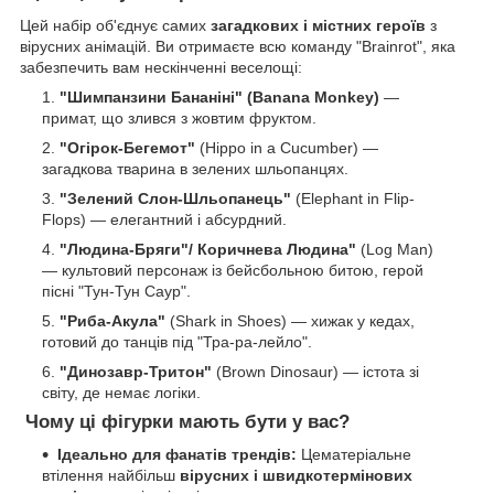
Цей набір об'єднує самих
загадкових і містних героїв
з
вірусних анімацій. Ви отримаєте всю команду "Brainrot", яка
забезпечить вам нескінченні веселощі:
"Шимпанзини Бананіні" (Banana Monkey)
—
примат, що злився з жовтим фруктом.
"Огірок-Бегемот"
(Hippo in a Cucumber) —
загадкова тварина в зелених шльопанцях.
"Зелений Слон-Шльопанець"
(Elephant in Flip-
Flops) — елегантний і абсурдний.
"Людина-Бряги"/ Коричнева Людина"
(Log Man)
— культовий персонаж із бейсбольною битою, герой
пісні "Тун-Тун Саур".
"Риба-Акула"
(Shark in Shoes) — хижак у кедах,
готовий до танців під "Тра-ра-лейло".
"Динозавр-Тритон"
(Brown Dinosaur) — істота зі
світу, де немає логіки.
Чому ці фігурки мають бути у вас?
Ідеально для фанатів трендів:
Цематеріальне
втілення найбільш
вірусних і швидкотермінових