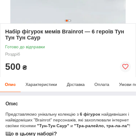
Набір фігурок мемів Brainrot — 6 героїв Тун
Тун Тун Саур
Готово до відправки
Роздріб
500
₴
Опис
Характеристики
Доставка
Оплата
Умови п
Опис
Представляємо унікальну колекцію з
6 фігурок
найдивніших і
найвідоміших "Brainrot" персонажів, які захоплювали інтернет
своїми піснями
"Тун-Тун Саур"
и
"Тра-ралейло, тра-ла-ла"
!
Що в цьому наборі?