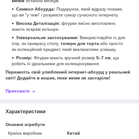
мемів
останніх місяців.
Символ Абсурда:
Подарунок, який відразу покаже,
що ви "у темі" і розумієте гумор сучасного інтернету.
Висока Деталізація:
фігурки якісно виготовлені,
мають яскраві кольори.
Універсальне застосування:
Використовуйте їх для
ігор, як прикрасу столу,
топери для торта
або просто
як колекційний предмет, який викликатиме усмішку.
Розмір:
Фігурки мають зручний розмір
5–7 см
, що
робить їх ідеальними для колекціонування.
Перенесіть свій улюблений інтернет-абсурд у реальний
світ! Додайте в кошик, поки меми не застаріли!
Приховати
Характеристики
Основні атрибути
Країна виробник
Китай