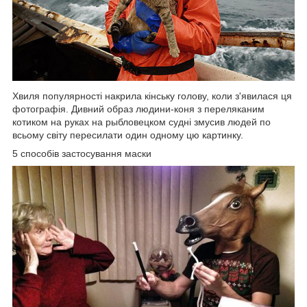
Хвиля популярності накрила кінську голову, коли з'явилася ця
фотографія. Дивний образ людини-коня з переляканим
котиком на руках на рыбловецком судні змусив людей по
всьому світу пересилати один одному цю картинку.
5 способів застосування маски