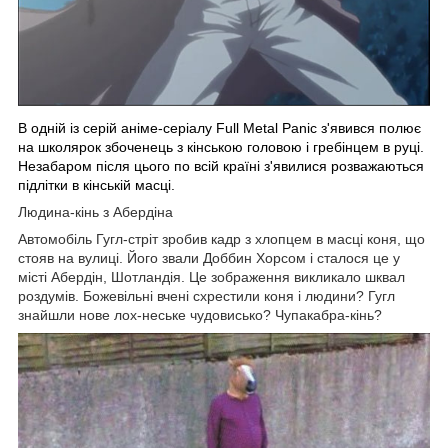
В одній із серій аніме-серіалу Full Metal Panic з'явився полює
на школярок збоченець з кінською головою і гребінцем в руці.
Незабаром після цього по всій країні з'явилися розважаються
підлітки в кінській масці.
Людина-кінь з Абердіна
Автомобіль Гугл-стріт зробив кадр з хлопцем в масці коня, що
стояв на вулиці. Його звали Доббин Хорсом і сталося це у
місті Абердін, Шотландія. Це зображення викликало шквал
роздумів. Божевільні вчені схрестили коня і людини? Гугл
знайшли нове лох-неське чудовисько? Чупакабра-кінь?