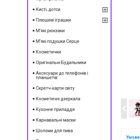
Кисті, дотси
Плюшеві іграшки
М'які рюкзаки
М'які подушки Серце
Косметички
Оригінальні Будильники
Аксесуари до телефонів і
планшетів
Скретч-карти світу
Косметичні дзеркала
Кухонне приладдя
Карнавальні маски
Шоломи для пива