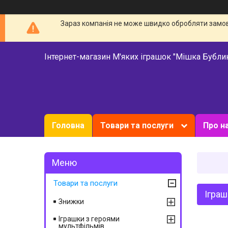
Зараз компанія не може швидко обробляти замовл
Інтернет-магазин М'яких іграшок "Мішка Бубли
Головна
Товари та послуги
Про н
Товари та послуги
Іграш
Знижки
Іграшки з героями
мультфільмів