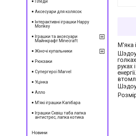
Пледи
Аксесуари для колясок
Інтерактивні іграшки Happy
Monkey
Іграшки та аксесуари
Майнкрафт Minecraft
М'яка 
Жіночі купальники
Шэдоу 
голках
Рюкзаки
руках 
Супергерої Marvel
енергі
втомл
Уцінка
Шэдоу 
Алло
Розмір
М'які іграшки Капібара
Іграшки Сквіш таба лапка
антистрес, лапка котика
Новини