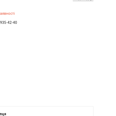
наявності
 935-42-40
упця