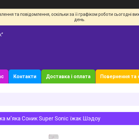
ення та повідомлення, оскільки за її графіком роботи сьогодні в
день.
к"
ас
Контакти
Доставка і оплата
Повернення та 
ка м'яка Соник Super Sonic їжак Шэдоу