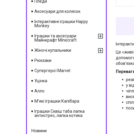
Пледи
Аксесуари для колясок
Інтерактивні іграшки Happy
Monkey
Іграшки та аксесуари
Майнкрафт Minecraft
Інтеракт
Жіночі купальники
Це «живі
допомого
Рюкзаки
обов'язк
Супергерої Marvel
Переваги
реаг
Уцінка
у ві
чіп
Алло
вис
М'які іграшки Капібара
спі
пос
Іграшки Сквіш таба лапка
антистрес, лапка котика
Новини