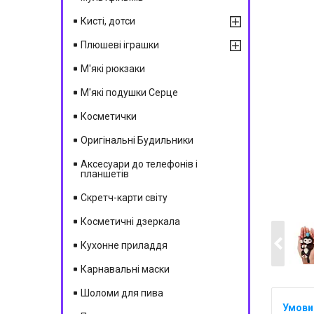
Кисті, дотси
Плюшеві іграшки
М'які рюкзаки
М'які подушки Серце
Косметички
Оригінальні Будильники
Аксесуари до телефонів і
планшетів
Скретч-карти світу
Косметичні дзеркала
Кухонне приладдя
Карнавальні маски
Шоломи для пива