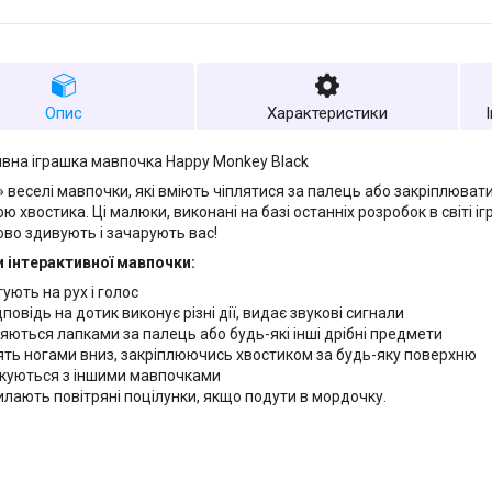
Опис
Характеристики
ивна іграшка мавпочка Happy Monkey Black
» веселі мавпочки, які вміють чіплятися за палець або закріплювати
ю хвостика. Ці малюки, виконані на базі останніх розробок в світі 
ово здивують і зачарують вас!
 інтерактивної мавпочки:
ують на рух і голос
дповідь на дотик виконує різні дії, видає звукові сигнали
ляються лапками за палець або будь-які інші дрібні предмети
ять ногами вниз, закріплюючись хвостиком за будь-яку поверхню
лкуються з іншими мавпочками
илають повітряні поцілунки, якщо подути в мордочку.