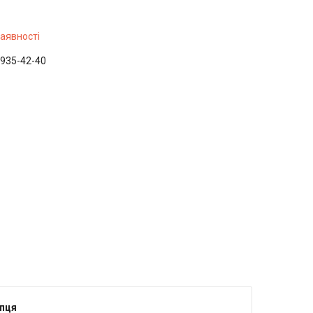
наявності
 935-42-40
упця