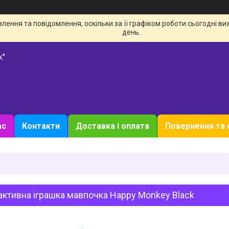
ення та повідомлення, оскільки за її графіком роботи сьогодні в
день.
к"
ас
Контакти
Доставка і оплата
Повернення та 
активна іграшка мавпочка Happy Monkey Black