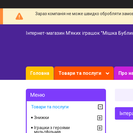
Зараз компанія не може швидко обробляти замовл
Інтернет-магазин М'яких іграшок "Мішка Бубли
Головна
Товари та послуги
Про н
Товари та послуги
Інтер
Знижки
Іграшки з героями
мультфільмів