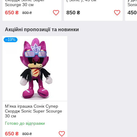
Scourge 30 см
Soni
650
850
450
₴
₴
800 ₴
Акційні пропозиції та новинки
–19%
М'яка іграшка Сонік Супер
Скордж Sonic Super Scourge
30 см
Готово до відправки
650
₴
800 ₴