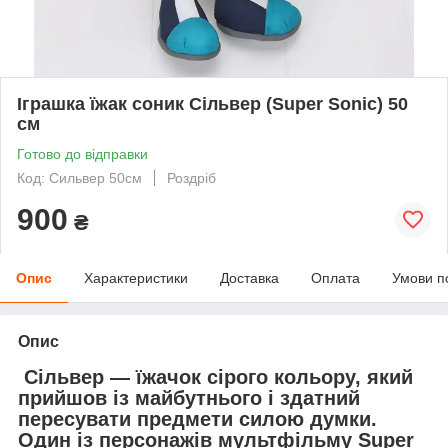
Іграшка їжак соник Сільвер (Super Sonic) 50
см
Готово до відправки
Код: Сильвер 50см
Роздріб
900
₴
Опис
Характеристики
Доставка
Оплата
Умови п
Опис
Сільвер — їжачок сірого кольору, який
прийшов із майбутнього і здатний
пересувати предмети силою думки.
Один із персонажів мультфільму Super