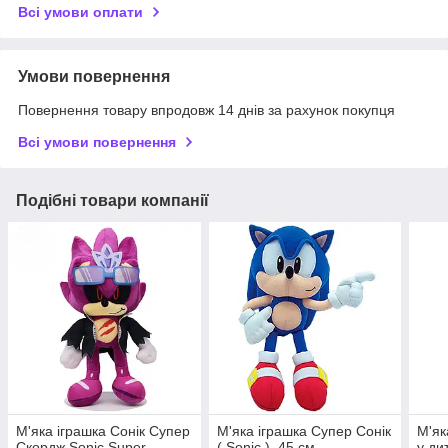
Всі умови оплати
Умови повернення
Повернення товару впродовж 14 днів за рахунок покупця
Всі умови повернення
Подібні товари компанії
М'яка іграшка Сонік Супер
М'яка іграшка Супер Сонік
М'як
Скордж Sonic Super
( Sonic ), 45 см
у ди