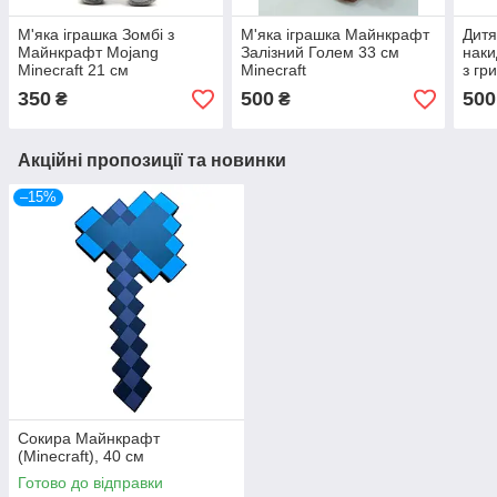
М'яка іграшка Зомбі з
М'яка іграшка Майнкрафт
Дитя
Майнкрафт Mojang
Залізний Голем 33 см
наки
Minecraft 21 см
Minecraft
з гр
350
500
500
₴
₴
Акційні пропозиції та новинки
–15%
Сокира Майнкрафт
(Minecraft), 40 см
Готово до відправки