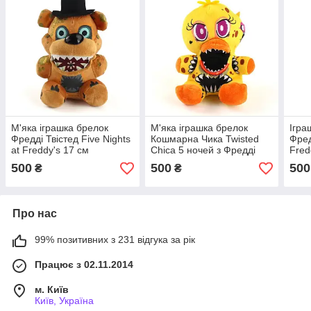
М'яка іграшка брелок
М'яка іграшка брелок
Ігра
Фредді Твістед Five Nights
Кошмарна Чика Twisted
Фред
at Freddy's 17 см
Chica 5 ночей з Фредді
Fred
FNAF 16 см
500
500
500
₴
₴
Про нас
99% позитивних з 231 відгука за рік
Працює з 02.11.2014
м. Київ
Київ, Україна