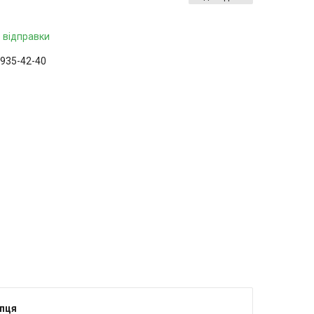
 відправки
 935-42-40
ння тільки за телефоном
упця