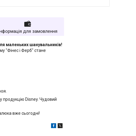
Інформація для замовлення
 для маленьких шанувальників!
у "Фінес і Ферб" стане
роя.
ну продукцію Disney. Чудовий
малюка вже сьогодні!