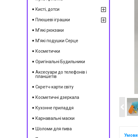
Кисті, дотси
Плюшеві іграшки
М'які рюкзаки
М'які подушки Серце
Косметички
Оригінальні Будильники
Аксесуари до телефонів і
планшетів
Скретч-карти світу
Косметичні дзеркала
Кухонне приладдя
Карнавальні маски
Шоломи для пива