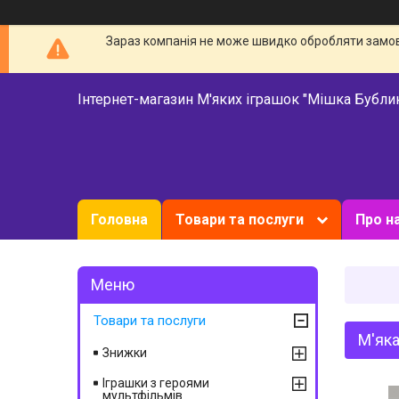
Зараз компанія не може швидко обробляти замовл
Інтернет-магазин М'яких іграшок "Мішка Бубли
Головна
Товари та послуги
Про н
Товари та послуги
М'яка
Знижки
Іграшки з героями
мультфільмів