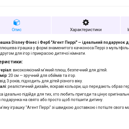
Опис
Характеристики
рашка Disney Фінес і Ферб "Агент Перрі" — ідеальний подарунок
плюшева іграшка у формі знаменитого качконоса Перрі з мультфільм
другом для ігор і прикрасою дитячої кімнати.
еристики:
еріал
: високоякісний м'який плюш, безпечний для дітей.
мір
: 20 см — зручний для обіймів та ігор.
: від 3 років, підходить для дітей різного віку.
алі
: реалістичний дизайн, яскраві кольори, що передають образ ге
ка ідеально підійде для тих, хто любить пригоди та цінує оригіналь
я подарунка на свято або просто щоб потішити дитину.
м'яку іграшку "Агент Перрі" зі швидкою доставкою і потіште свого 