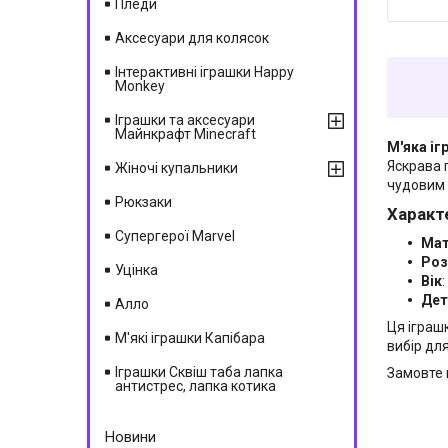
Пледи
Аксесуари для колясок
Інтерактивні іграшки Happy
Monkey
Іграшки та аксесуари
Майнкрафт Minecraft
М'яка іг
Яскрава 
Жіночі купальники
чудовим 
Рюкзаки
Характ
Супергерої Marvel
Мат
Роз
Уцінка
Вік
Дет
Алло
Ця іграш
М'які іграшки Капібара
вибір дл
Іграшки Сквіш таба лапка
Замовте 
антистрес, лапка котика
Новини