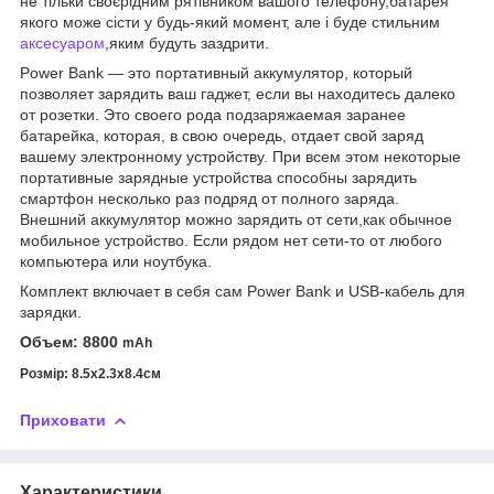
не тільки своєрідним рятівником вашого телефону,батарея
якого може сісти у будь-який момент, але і буде стильним
аксесуаром
,яким будуть заздрити.
Power Bank — это портативный аккумулятор, который
позволяет зарядить ваш гаджет, если вы находитесь далеко
от розетки. Это своего рода подзаряжаемая заранее
батарейка, которая, в свою очередь, отдает свой заряд
вашему электронному устройству. При всем этом некоторые
портативные зарядные устройства способны зарядить
смартфон несколько раз подряд от полного заряда.
Внешний аккумулятор можно зарядить от сети,как обычное
мобильное устройство. Если рядом нет сети-то от любого
компьютера или ноутбука.
Комплект включает в себя сам Power Bank и USB-кабель для
зарядки.
Объем: 8800
mAh
Розмір: 8.5х2.3х8.4см
Приховати
Характеристики