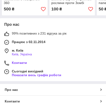
360
рослини проти Зомбі
папе
Plans Zombies 2
ручк
500
100
50
₴
₴
пода
Про нас
99% позитивних з 231 відгука за рік
Працює з 02.11.2014
м. Київ
Київ, Україна
Контакти
Сьогодні вихідний
Показати весь графік роботи
Про нас
Контакти