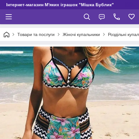
Інтернет-магазин М'яких іграшок "Мішка Бублик"
Товари та послуги
Жіночі купальники
Роздільні купа