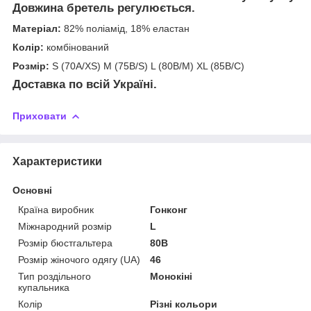
Довжина бретель регулюється.
Матеріал:
82% поліамід, 18% еластан
Колір:
комбінований
Розмір:
S (70A/XS) M (75B/S) L (80B/M) XL (85В/С)
Доставка по всій Україні.
Приховати
Характеристики
Основні
Країна виробник
Гонконг
Міжнародний розмір
L
Розмір бюстгальтера
80B
Розмір жіночого одягу (UA)
46
Тип роздільного
Монокіні
купальника
Колір
Різні кольори