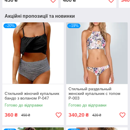
430
400
340
₴
₴
Акційні пропозиції та новинки
–20%
–19%
Стильный раздельный
Стильний жіночий купальник
женский купальник с топом
бандо з воланом Р-047
Р-003
Готово до відправки
Готово до відправки
360
340,20
₴
₴
450 ₴
420 ₴