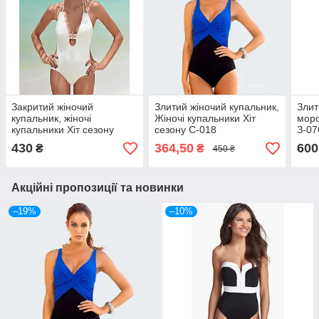
Закритий жіночий
Злитий жіночий купальник,
Злит
купальник, жіночі
Жіночі купальники Хіт
моро
купальники Хіт сезону
сезону С-018
З-07
С-024
430
364,50
600
₴
₴
450 ₴
Акційні пропозиції та новинки
–19%
–10%