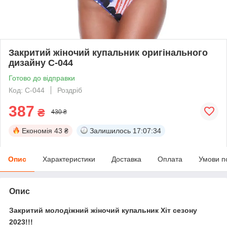
Закритий жіночий купальник оригінального
дизайну С-044
Готово до відправки
Код: С-044
Роздріб
387
₴
430 ₴
Економія
43 ₴
Залишилось
17:07:34
Опис
Характеристики
Доставка
Оплата
Умови п
Опис
Закритий молодіжний жіночий купальник Хіт сезону
2023!!!