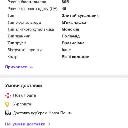
Розмір бюстгальтера
80B
Розмір жіночого одягу (UA)
46
Тип
Злитий купальник
Тип бюстгальтера
М'яка чашка
Тип злитного купальника
Монокіні
Тип тканини
Поліамід
Тип трусів
Бразиліана
Візерунки і принти
Інше
Колір
Різні кольори
Приховати
Умови доставки
Нова Пошта
Укрпошта
Доставка кур'єром Нової Пошти
Всі умови доставки